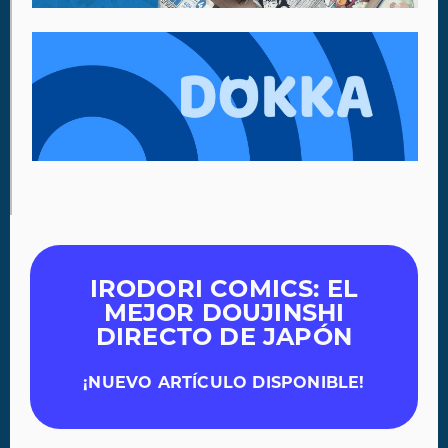
IRODORI COMICS: EL
MEJOR DOUJINSHI
DIRECTO DE JAPÓN
¡NUEVO ARTÍCULO DISPONIBLE!