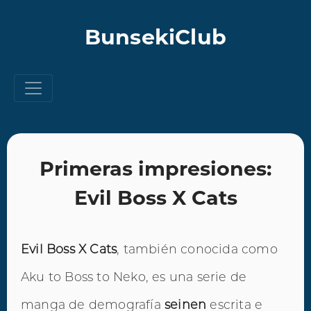
BunsekiClub
Primeras impresiones:
Evil Boss X Cats
Evil Boss X Cats
, también conocida como
Aku to Boss to Neko, es una serie de
manga de demografía
seinen
escrita e