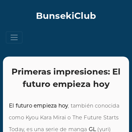
BunsekiClub
Primeras impresiones: El
futuro empieza hoy
El futuro empieza hoy
, también conocida
como Kyou Kara Mirai o The Future Starts
Today, es una serie de manga
GL
(yuri)