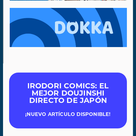
IRODORI COMICS: EL
MEJOR DOUJINSHI
DIRECTO DE JAPÓN
¡NUEVO ARTÍCULO DISPONIBLE!