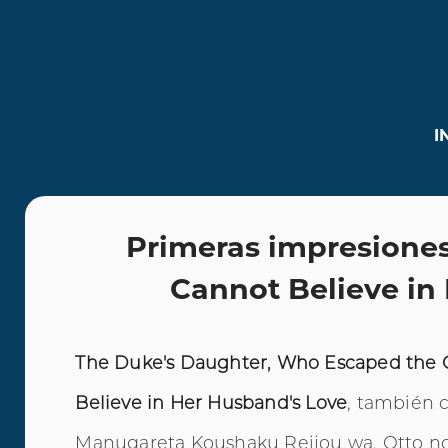
I
Primeras impresione
Cannot Believe in
The Duke's Daughter, Who Escaped the 
Believe in Her Husband's Love
, también 
Manugareta Koushaku Reijou wa, Otto no A