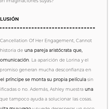
rán imaginaciones suyas?
LUSIÓN
 Cancellation Of Her Engagement, Cannot
historia de
una pareja aristócrata que,
 comunicación
. La aparición de Lorina y el
ompromiso generan mucha desconfianza en
 el príncipe se monta su propia película
sin
tificadas o no. Además, Ashley muestra
una
 que tampoco ayuda a solucionar las cosas.
sulta muy vago
y puede desesperar un poco