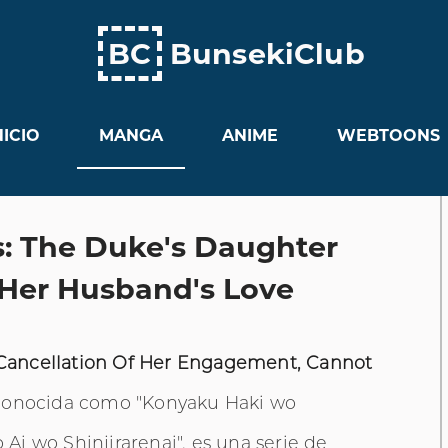
BC
BunsekiClub
NICIO
MANGA
ANIME
WEBTOONS
s: The Duke's Daughter
 Her Husband's Love
Cancellation Of Her Engagement, Cannot
conocida como "Konyaku Haki wo
i wo Shinjirarenai", es una serie de