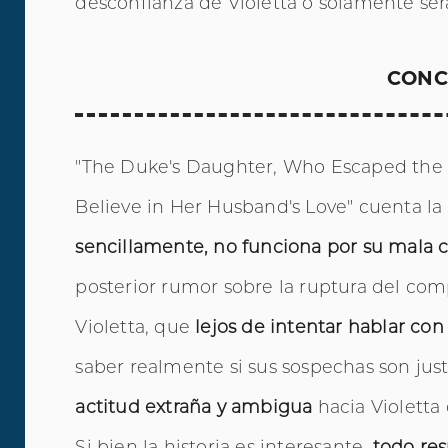
desconfianza de Violetta o solamente se
CONC
"The Duke's Daughter, Who Escaped the
Believe in Her Husband's Love" cuenta la 
sencillamente, no funciona por su mala
posterior rumor sobre la ruptura del c
Violetta, que
lejos de intentar hablar con
saber realmente si sus sospechas son jus
actitud extraña y ambigua
hacia Violetta
Si bien la historia es interesante,
todo re