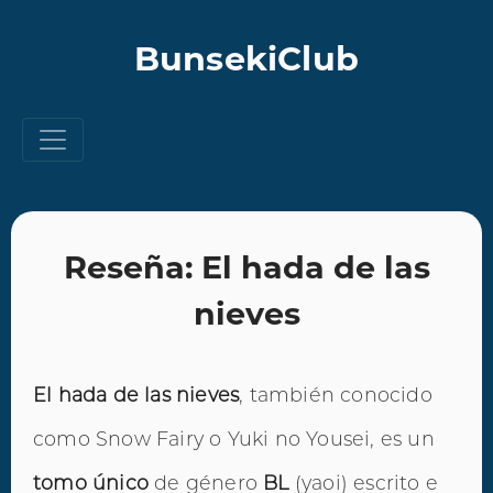
BunsekiClub
Reseña: El hada de las
nieves
El hada de las nieves
, también conocido
como Snow Fairy o Yuki no Yousei, es un
tomo único
de género
BL
(yaoi) escrito e